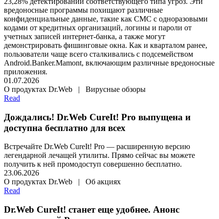
23,28% детектирований соответствующего типа угроз. Эти
вредоносные программы похищают различные
конфиденциальные данные, такие как СМС с одноразовыми
кодами от кредитных организаций, логины и пароли от
учетных записей интернет-банка, а также могут
демонстрировать фишинговые окна. Как и кварталом ранее,
пользователи чаще всего сталкивались с подсемейством
Android.Banker.Mamont, включающим различные вредоносные
приложения.
01.07.2026
О продуктах Dr.Web | Вирусные обзоры
Read
Дождались! Dr.Web CureIt! Pro выпущена и
доступна бесплатно для всех
Встречайте Dr.Web CureIt! Pro — расширенную версию
легендарной лечащей утилиты. Прямо сейчас вы можете
получить к ней промодоступ совершенно бесплатно.
23.06.2026
О продуктах Dr.Web | Об акциях
Read
Dr.Web CureIt! станет еще удобнее. Анонс