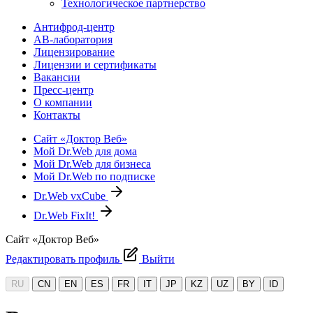
Технологическое партнерство
Антифрод-центр
АВ-лаборатория
Лицензирование
Лицензии и сертификаты
Вакансии
Пресс-центр
О компании
Контакты
Сайт «Доктор Веб»
Мой Dr.Web для дома
Мой Dr.Web для бизнеса
Мой Dr.Web по подписке
Dr.Web vxCube
Dr.Web FixIt!
Сайт «Доктор Веб»
Редактировать профиль
Выйти
RU
CN
EN
ES
FR
IT
JP
KZ
UZ
BY
ID