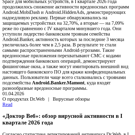
Space для мобильных устройств, в I квартале 2026 года
продолжилось снижение активности вредоносных программ
Android.MobiDash
и
Android.HiddenAds
, демонстрирующих
надоедливую рекламу. Первые обнаруживались на
защищаемых устройствах на 32,70%, а вторые — на 7,09%
реже по сравнению с IV кварталом минувшего года. Они
уступили лидерство банковским троянам семейства
Android.Banker
, активность которых за последние 3 месяца
увеличилась более чем в 2,5 раза. В результате те стали
самыми распространенными Android-угрозами. Такие
вредоносные приложения перехватывают СМС с кодами
подтверждения банковских операций, демонстрируют
фишинговые окна, а также могут имитировать внешний вид
настоящего банковского ПО для кражи конфиденциальных
данных. Пользователи чаще всего сталкивались с троянами
подсемейства
Android.Banker.Mamont
, куда входят
разнообразные вредоносные программы.
01.04.2026
О продуктах Dr.Web | Вирусные обзоры
Read
«Доктор Веб»: обзор вирусной активности в I
квартале 2026 года
Согласно статистике детектирований антивируса Dr.Web, в I