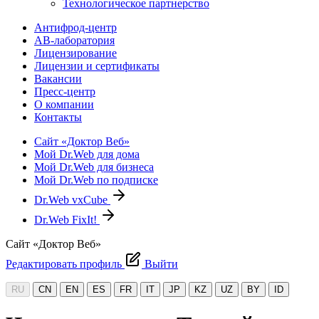
Технологическое партнерство
Антифрод-центр
АВ-лаборатория
Лицензирование
Лицензии и сертификаты
Вакансии
Пресс-центр
О компании
Контакты
Сайт «Доктор Веб»
Мой Dr.Web для дома
Мой Dr.Web для бизнеса
Мой Dr.Web по подписке
Dr.Web vxCube
Dr.Web FixIt!
Сайт «Доктор Веб»
Редактировать профиль
Выйти
RU
CN
EN
ES
FR
IT
JP
KZ
UZ
BY
ID