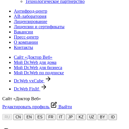
Технологическое партнерство
Антифрод-центр
АВ-лаборатория
Лицензирование
Лицензии и сертификаты
Вакансии
Пресс-центр
О компании
Контакты
Сайт «Доктор Веб»
Мой Dr.Web для дома
Мой Dr.Web для бизнеса
Мой Dr.Web по подписке
Dr.Web vxCube
Dr.Web FixIt!
Сайт «Доктор Веб»
Редактировать профиль
Выйти
RU
CN
EN
ES
FR
IT
JP
KZ
UZ
BY
ID