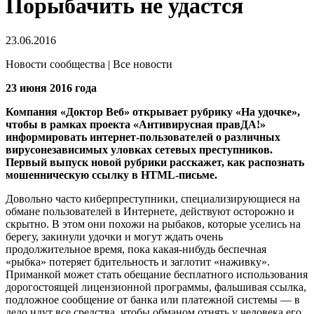
Порыбачить не удастся
23.06.2016
Новости сообщества | Все новости
23 июня 2016 года
Компания «Доктор Веб» открывает рубрику «На удочке»,
чтобы в рамках проекта «Антивирусная правДА!»
информировать интернет-пользователей о различных
вирусонезависимых уловках сетевых преступников.
Первый выпуск новой рубрики расскажет, как распознать
мошенническую ссылку в HTML-письме.
Довольно часто киберпреступники, специализирующиеся на
обмане пользователей в Интернете, действуют осторожно и
скрытно. В этом они похожи на рыбаков, которые уселись на
берегу, закинули удочки и могут ждать очень
продолжительное время, пока какая-нибудь беспечная
«рыбка» потеряет бдительность и заглотит «наживку».
Приманкой может стать обещание бесплатного использования
дорогостоящей лицензионной программы, фальшивая ссылка,
подложное сообщение от банка или платежной системы — в
дело идут все средства, чтобы обманом отнять у человека его