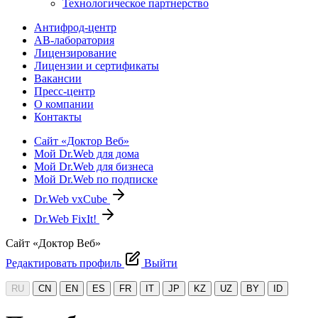
Технологическое партнерство
Антифрод-центр
АВ-лаборатория
Лицензирование
Лицензии и сертификаты
Вакансии
Пресс-центр
О компании
Контакты
Сайт «Доктор Веб»
Мой Dr.Web для дома
Мой Dr.Web для бизнеса
Мой Dr.Web по подписке
Dr.Web vxCube
Dr.Web FixIt!
Сайт «Доктор Веб»
Редактировать профиль
Выйти
RU
CN
EN
ES
FR
IT
JP
KZ
UZ
BY
ID