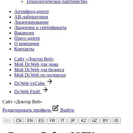
Технологическое партнерство
Антифрод-центр
АВ-лаборатория
Лицензирование
Лицензии и сертификаты
Вакансии
Пресс-центр
О компании
Контакты
Сайт «Доктор Веб»
Мой Dr.Web для дома
Мой Dr.Web для бизнеса
Мой Dr.Web по подписке
Dr.Web vxCube
Dr.Web FixIt!
Сайт «Доктор Веб»
Редактировать профиль
Выйти
RU
CN
EN
ES
FR
IT
JP
KZ
UZ
BY
ID