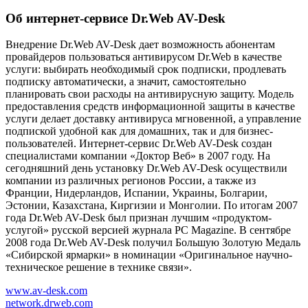
Об интернет-сервисе Dr.Web AV-Desk
Внедрение Dr.Web AV-Desk дает возможность абонентам
провайдеров пользоваться антивирусом Dr.Web в качестве
услуги: выбирать необходимый срок подписки, продлевать
подписку автоматически, а значит, самостоятельно
планировать свои расходы на антивирусную защиту. Модель
предоставления средств информационной защиты в качестве
услуги делает доставку антивируса мгновенной, а управление
подпиской удобной как для домашних, так и для бизнес-
пользователей. Интернет-сервис Dr.Web AV-Desk создан
специалистами компании «Доктор Веб» в 2007 году. На
сегодняшний день установку Dr.Web AV-Desk осуществили
компании из различных регионов России, а также из
Франции, Нидерландов, Испании, Украины, Болгарии,
Эстонии, Казахстана, Киргизии и Монголии. По итогам 2007
года Dr.Web AV-Desk был признан лучшим «продуктом-
услугой» русской версией журнала PC Magazine. В сентябре
2008 года Dr.Web AV-Desk получил Большую Золотую Медаль
«Сибирской ярмарки» в номинации «Оригинальное научно-
техническое решение в технике связи».
www.av-desk.com
network.drweb.com