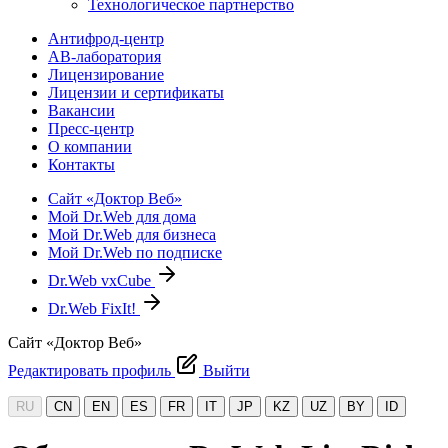
Технологическое партнерство
Антифрод-центр
АВ-лаборатория
Лицензирование
Лицензии и сертификаты
Вакансии
Пресс-центр
О компании
Контакты
Сайт «Доктор Веб»
Мой Dr.Web для дома
Мой Dr.Web для бизнеса
Мой Dr.Web по подписке
Dr.Web vxCube
Dr.Web FixIt!
Сайт «Доктор Веб»
Редактировать профиль
Выйти
RU
CN
EN
ES
FR
IT
JP
KZ
UZ
BY
ID