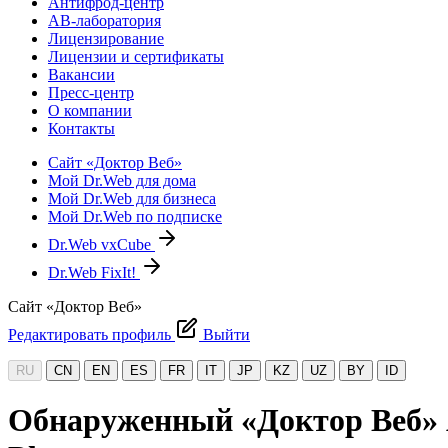
Антифрод-центр
АВ-лаборатория
Лицензирование
Лицензии и сертификаты
Вакансии
Пресс-центр
О компании
Контакты
Сайт «Доктор Веб»
Мой Dr.Web для дома
Мой Dr.Web для бизнеса
Мой Dr.Web по подписке
Dr.Web vxCube
Dr.Web FixIt!
Сайт «Доктор Веб»
Редактировать профиль
Выйти
RU
CN
EN
ES
FR
IT
JP
KZ
UZ
BY
ID
Обнаруженный «Доктор Веб» A