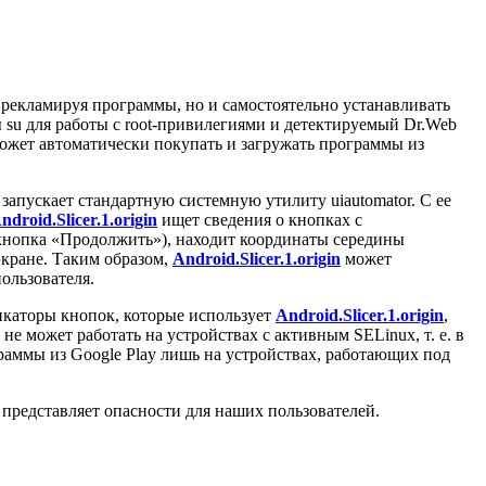
, рекламируя программы, но и самостоятельно устанавливать
 su для работы с root-привилегиями и детектируемый Dr.Web
ожет автоматически покупать и загружать программы из
 запускает стандартную системную утилиту uiautomator. С ее
ndroid.Slicer.1.origin
ищет сведения о кнопках с
n (кнопка «Продолжить»), находит координаты середины
кране. Таким образом,
Android.Slicer.1.origin
может
ользователя.
икаторы кнопок, которые использует
Android.Slicer.1.origin
,
 не может работать на устройствах с активным SELinux, т. е. в
раммы из Google Play лишь на устройствах, работающих под
представляет опасности для наших пользователей.