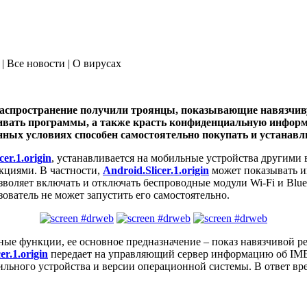
| Все новости | О вирусах
аспространение получили троянцы, показывающие навязчиву
ливать программы, а также красть конфиденциальную инфор
ных условиях способен самостоятельно покупать и устанавли
cer.1.origin
, устанавливается на мобильные устройства другим
кциями. В частности,
Android.Slicer.1.origin
может показывать и
зволяет включать и отключать беспроводные модули Wi-Fi и Blue
ователь не может запустить его самостоятельно.
ные функции, ее основное предназначение – показ навязчивой ре
er.1.origin
передает на управляющий сервер информацию об IME
льного устройства и версии операционной системы. В ответ вр