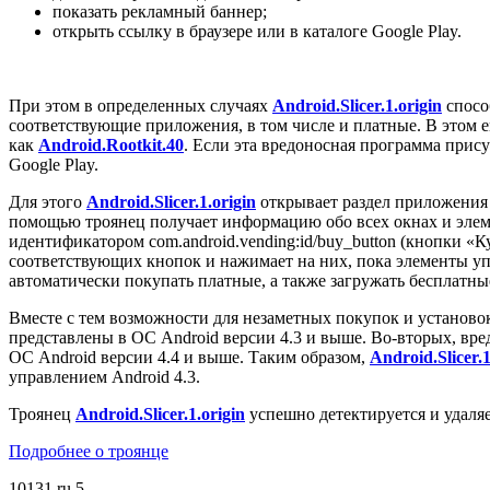
показать рекламный баннер;
открыть ссылку в браузере или в каталоге Google Play.
При этом в определенных случаях
Android.Slicer.1.origin
спосо
соответствующие приложения, в том числе и платные. В этом 
как
Android.Rootkit.40
. Если эта вредоносная программа присут
Google Play.
Для этого
Android.Slicer.1.origin
открывает раздел приложения 
помощью троянец получает информацию обо всех окнах и элем
идентификатором com.android.vending:id/buy_button (кнопки «К
соответствующих кнопок и нажимает на них, пока элементы у
автоматически покупать платные, а также загружать бесплатн
Вместе с тем возможности для незаметных покупок и установо
представлены в ОС Android версии 4.3 и выше. Во-вторых, вр
ОС Android версии 4.4 и выше. Таким образом,
Android.Slicer.1
управлением Android 4.3.
Троянец
Android.Slicer.1.origin
успешно детектируется и удаляе
Подробнее о троянце
10131
ru
5