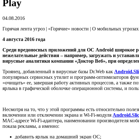
Play
04.08.2016
Горячая лента угроз | «Горячие» новости | О мобильных угрозах 
4 августа 2016 года
Среди вредоносных приложений для ОС Android широкое р
нежелательные действия – например, загружать и устанав
вирусные аналитики компании «Доктор Веб», при определен
Троянец, добавленный в вирусные базы Dr.Web как
Android.Sli
популярных сервисных утилит и программ-оптимизаторов фун
«очищать» ее, завершая работу активных процессов, а также по
ярлыка в графической оболочке операционной системы, и польз
Несмотря на то, что у этой программы есть относительно полез
включении или отключении экрана и Wi-Fi-модуля
Android.Slic
MAC-адресе Wi-Fi-адаптера, наименовании производителя моби
показа рекламы, а именно:
добавить ярлык на домашний экран ОС;