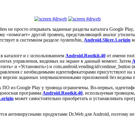
бен не просто открывать заданные разделы каталога Google Play
ему «помогает» другой троянец, представляющий аналог утилиты
ствует в системном разделе /system/bin,
Android.Slicer.1.origin
м
в каталоге и с использованием
Android.Rootkit.40
от имени root
ентах управления, видимых на экране в данный момент. Затем
A
упить» и «Установить») и com.android.vending:id/continue_butto
правления с необходимыми идентификаторами присутствуют на э
ые версии заданных злоумышленниками приложений без ведома п
к ПО из Google Play у троянца ограничены. Во-первых, идентиф
едоносная программа
Android.Rootkit.40
, используемая троянцем,
.origin
может самостоятельно приобретать и устанавливать прог
тся антивирусными продуктами Dr.Web для Android, поэтому не 