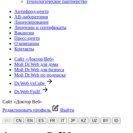
Технологическое партнерство
Антифрод-центр
АВ-лаборатория
Лицензирование
Лицензии и сертификаты
Вакансии
Пресс-центр
О компании
Контакты
Сайт «Доктор Веб»
Мой Dr.Web для дома
Мой Dr.Web для бизнеса
Мой Dr.Web по подписке
Dr.Web vxCube
Dr.Web FixIt!
Сайт «Доктор Веб»
Редактировать профиль
Выйти
RU
CN
EN
ES
FR
IT
JP
KZ
UZ
BY
ID