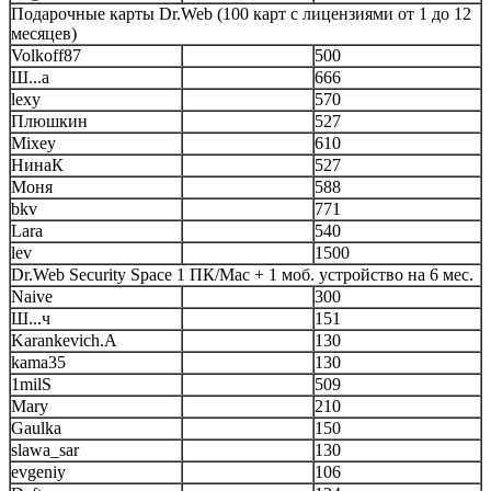
Подарочные карты Dr.Web (100 карт с лицензиями от 1 до 12
месяцев)
Volkoff87
500
Ш...а
666
lexy
570
Плюшкин
527
Mixey
610
НинаК
527
Моня
588
bkv
771
Lara
540
lev
1500
Dr.Web Security Space 1 ПК/Mac + 1 моб. устройство на 6 мес.
Naive
300
Ш...ч
151
Karankevich.A
130
kama35
130
1milS
509
Mary
210
Gaulka
150
slawa_sar
130
evgeniy
106