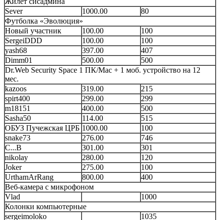
Жилет сисадмина
Sever
1000.00
80
Футболка «Эволюция»
Новый участник
100.00
100
SergeiDDD
100.00
100
yash68
397.00
407
Dimm01
500.00
500
Dr.Web Security Space 1 ПК/Mac + 1 моб. устройство на 12
мес.
kazoos
319.00
215
spirt400
299.00
299
m18151
400.00
500
Sasha50
114.00
515
ОБУЗ Пучежская ЦРБ
1000.00
100
snake73
276.00
746
С...В
301.00
301
nikolay
280.00
120
Joker
275.00
100
UrthamArRang
800.00
400
Веб-камера с микрофоном
Vlad
1000
Колонки компьютерные
sergeimoloko
1035