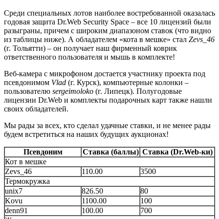
Среди специальных лотов наиболее востребованной оказалась
годовая защита Dr.Web Security Space – все 10 лицензий были
разыграны, причем с широким диапазоном ставок (что видно
из таблицы ниже). А обладателем «кота в мешке» стал
Zevs_46
(г. Тольятти) – он получает наш фирменный коврик
ответственного пользователя и мышь в комплекте!
Веб-камера с микрофоном достается участнику проекта под
псевдонимом
Vlad
(г. Курск), компьютерные колонки –
пользователю
sergeimoloko
(г. Липецк). Полугодовые
лицензии Dr.Web и комплекты подарочных карт также нашли
своих обладателей.
Мы рады за всех, кто сделал удачные ставки, и не менее рады
будем встретиться на наших будущих аукционах!
Псевдоним
Ставка (баллы)
Ставка (Dr.Web-ки)
Кот в мешке
Zevs_46
110.00
3500
Термокружка
unix7
826.50
80
Kovu
1100.00
100
denn91
100.00
700