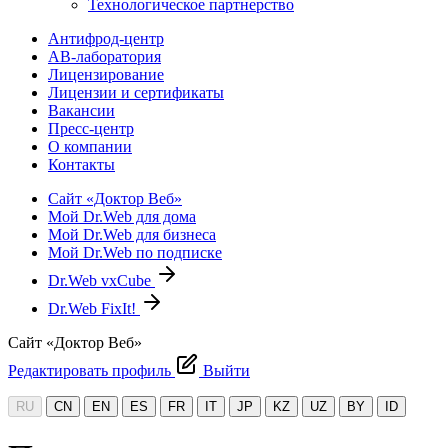
Технологическое партнерство
Антифрод-центр
АВ-лаборатория
Лицензирование
Лицензии и сертификаты
Вакансии
Пресс-центр
О компании
Контакты
Сайт «Доктор Веб»
Мой Dr.Web для дома
Мой Dr.Web для бизнеса
Мой Dr.Web по подписке
Dr.Web vxCube
Dr.Web FixIt!
Сайт «Доктор Веб»
Редактировать профиль
Выйти
RU
CN
EN
ES
FR
IT
JP
KZ
UZ
BY
ID