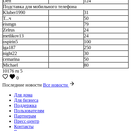
Deft
124
Подставка для мобильного телефона
Kluber1990
31
Т...ч
50
eismgn
79
Zelrus
24
metlikov13
24
ospirin5
100
iga187
250
night22
30
cemarina
50
Michael
80
10176
ru
5
0
Последние новости
Все новости
Для дома
Для бизнеса
Поддержка
Пользователям
Партнерам
Пресс-центр
Контакты