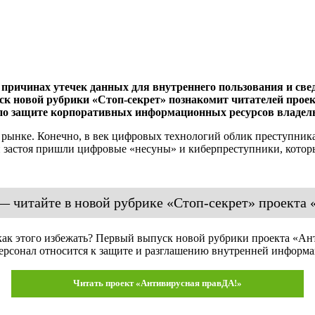
причинах утечек данных для внутреннего пользования и све
к новой рубрики «Стоп-секрет» познакомит читателей проек
по защите корпоративных информационных ресурсов владель
 рынке. Конечно, в век цифровых технологий облик преступника
 застоя пришли цифровые «несуны» и киберпреступники, кото
 читайте в новой рубрике «Стоп-секрет» проекта
 как этого избежать? Первый выпуск новой рубрики проекта «А
 персонал относится к защите и разглашению внутренней информ
Читать проект «Антивирусная правДА!»