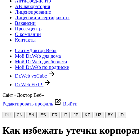
Антифрод-центр
АВ-лаборатория
Лицензирование
Лицензии и сертификаты
Вакансии
Пресс-центр
О компании
Контакты
Сайт «Доктор Веб»
Мой Dr.Web для дома
Мой Dr.Web для бизнеса
Мой Dr.Web по подписке
Dr.Web vxCube
Dr.Web FixIt!
Сайт «Доктор Веб»
Редактировать профиль
Выйти
RU
CN
EN
ES
FR
IT
JP
KZ
UZ
BY
ID
Как избежать утечки корпор