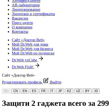
Антифрод-центр
АВ-лаборатория
Лицензирование
Лицензии и сертификаты
Вакансии
Пресс-центр
О компании
Контакты
Сайт «Доктор Веб»
Мой Dr.Web для дома
Мой Dr.Web для бизнеса
Мой Dr.Web по подписке
Dr.Web vxCube
Dr.Web FixIt!
Сайт «Доктор Веб»
Редактировать профиль
Выйти
RU
CN
EN
ES
FR
IT
JP
KZ
UZ
BY
ID
Защити 2 гаджета всего за 299