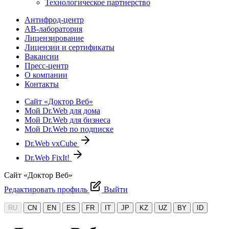
Технологическое партнерство
Антифрод-центр
АВ-лаборатория
Лицензирование
Лицензии и сертификаты
Вакансии
Пресс-центр
О компании
Контакты
Сайт «Доктор Веб»
Мой Dr.Web для дома
Мой Dr.Web для бизнеса
Мой Dr.Web по подписке
Dr.Web vxCube
Dr.Web FixIt!
Сайт «Доктор Веб»
Редактировать профиль
Выйти
RU
CN
EN
ES
FR
IT
JP
KZ
UZ
BY
ID