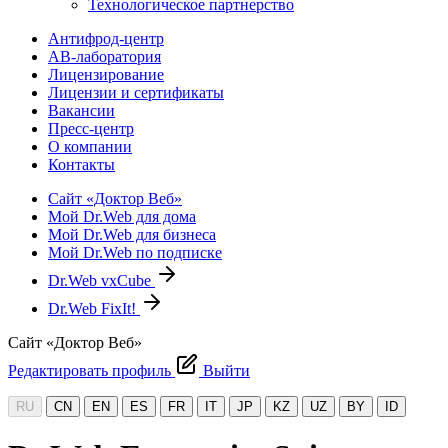
Технологическое партнерство
Антифрод-центр
АВ-лаборатория
Лицензирование
Лицензии и сертификаты
Вакансии
Пресс-центр
О компании
Контакты
Сайт «Доктор Веб»
Мой Dr.Web для дома
Мой Dr.Web для бизнеса
Мой Dr.Web по подписке
Dr.Web vxCube
Dr.Web FixIt!
Сайт «Доктор Веб»
Редактировать профиль
Выйти
RU
CN
EN
ES
FR
IT
JP
KZ
UZ
BY
ID