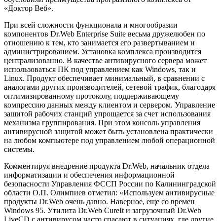
«Доктор Веб».
При всей сложности функционала и многообразии
компонентов Dr.Web Enterprise Suite весьма дружелюбен по
отношению к тем, кто занимается его развертыванием и
администрированием. Установка комплекса производится
централизованно. В качестве антивирусного сервера может
использоваться ПК под управлением как Windows, так и
Linux. Продукт обеспечивает минимальный, в сравнении с
аналогами других производителей, сетевой трафик, благодаря
оптимизированному протоколу, поддерживающему
компрессию данных между клиентом и сервером. Управление
защитой рабочих станций упрощается за счет использования
механизма группирования. При этом консоль управления
антивирусной защитой может быть установлена практически
на любом компьютере под управлением любой операционной
системы.
Комментируя внедрение продукта Dr.Web, начальник отдела
информатизации и обеспечения информационной
безопасности Управления ФССП России по Калининградской
области О.П. Олимпиев отметил: «Используем антивирусные
продукты Dr.Web очень давно. Наверное, еще со времен
Windows 95. Утилита Dr.Web CureIt и загрузочный Dr.Web
LiveCD с антивирусом часто спасают в ситуациях, где другие