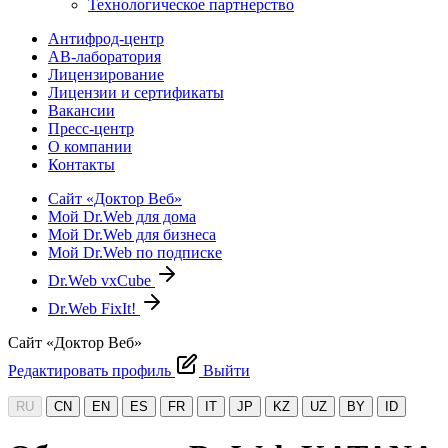
Технологическое партнерство
Антифрод-центр
АВ-лаборатория
Лицензирование
Лицензии и сертификаты
Вакансии
Пресс-центр
О компании
Контакты
Сайт «Доктор Веб»
Мой Dr.Web для дома
Мой Dr.Web для бизнеса
Мой Dr.Web по подписке
Dr.Web vxCube
Dr.Web FixIt!
Сайт «Доктор Веб»
Редактировать профиль
Выйти
RU
CN
EN
ES
FR
IT
JP
KZ
UZ
BY
ID