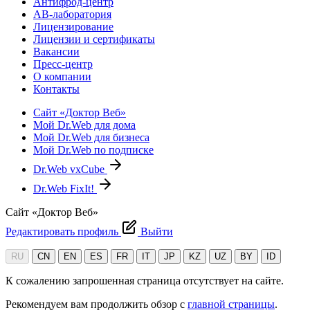
Антифрод-центр
АВ-лаборатория
Лицензирование
Лицензии и сертификаты
Вакансии
Пресс-центр
О компании
Контакты
Сайт «Доктор Веб»
Мой Dr.Web для дома
Мой Dr.Web для бизнеса
Мой Dr.Web по подписке
Dr.Web vxCube
Dr.Web FixIt!
Сайт «Доктор Веб»
Редактировать профиль
Выйти
RU
CN
EN
ES
FR
IT
JP
KZ
UZ
BY
ID
К сожалению запрошенная страница отсутствует на сайте.
Рекомендуем вам продолжить обзор с
главной страницы
.