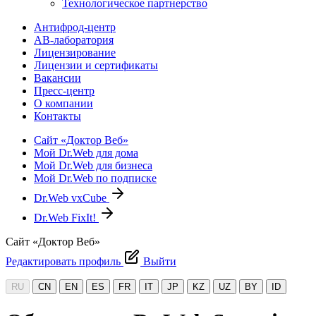
Технологическое партнерство
Антифрод-центр
АВ-лаборатория
Лицензирование
Лицензии и сертификаты
Вакансии
Пресс-центр
О компании
Контакты
Сайт «Доктор Веб»
Мой Dr.Web для дома
Мой Dr.Web для бизнеса
Мой Dr.Web по подписке
Dr.Web vxCube
Dr.Web FixIt!
Сайт «Доктор Веб»
Редактировать профиль
Выйти
RU
CN
EN
ES
FR
IT
JP
KZ
UZ
BY
ID