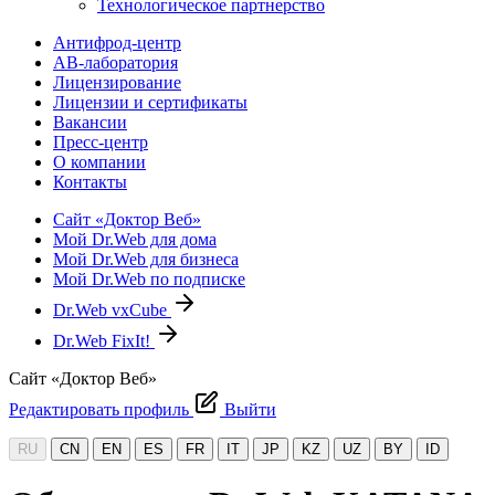
Технологическое партнерство
Антифрод-центр
АВ-лаборатория
Лицензирование
Лицензии и сертификаты
Вакансии
Пресс-центр
О компании
Контакты
Сайт «Доктор Веб»
Мой Dr.Web для дома
Мой Dr.Web для бизнеса
Мой Dr.Web по подписке
Dr.Web vxCube
Dr.Web FixIt!
Сайт «Доктор Веб»
Редактировать профиль
Выйти
RU
CN
EN
ES
FR
IT
JP
KZ
UZ
BY
ID