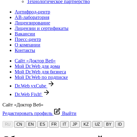
Технологическое партнерство
Антифрод-центр
АВ-лаборатория
Лицензирование
Лицензии и сертификаты
Вакансии
Пресс-центр
О компании
Контакты
Сайт «Доктор Веб»
Мой Dr.Web для дома
Мой Dr.Web для бизнеса
Мой Dr.Web по подписке
Dr.Web vxCube
Dr.Web FixIt!
Сайт «Доктор Веб»
Редактировать профиль
Выйти
RU
CN
EN
ES
FR
IT
JP
KZ
UZ
BY
ID