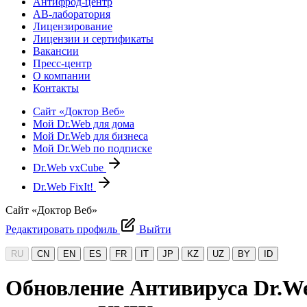
Антифрод-центр
АВ-лаборатория
Лицензирование
Лицензии и сертификаты
Вакансии
Пресс-центр
О компании
Контакты
Сайт «Доктор Веб»
Мой Dr.Web для дома
Мой Dr.Web для бизнеса
Мой Dr.Web по подписке
Dr.Web vxCube
Dr.Web FixIt!
Сайт «Доктор Веб»
Редактировать профиль
Выйти
RU
CN
EN
ES
FR
IT
JP
KZ
UZ
BY
ID
Обновление Антивируса Dr.Web