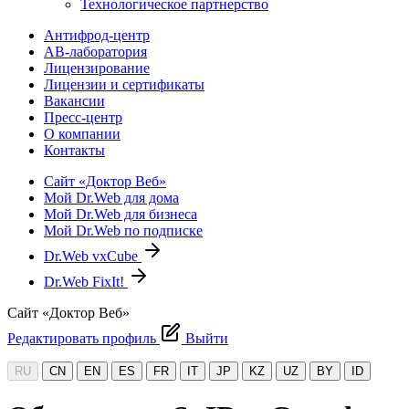
Технологическое партнерство
Антифрод-центр
АВ-лаборатория
Лицензирование
Лицензии и сертификаты
Вакансии
Пресс-центр
О компании
Контакты
Сайт «Доктор Веб»
Мой Dr.Web для дома
Мой Dr.Web для бизнеса
Мой Dr.Web по подписке
Dr.Web vxCube
Dr.Web FixIt!
Сайт «Доктор Веб»
Редактировать профиль
Выйти
RU
CN
EN
ES
FR
IT
JP
KZ
UZ
BY
ID