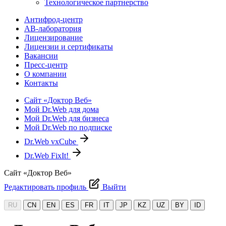
Технологическое партнерство
Антифрод-центр
АВ-лаборатория
Лицензирование
Лицензии и сертификаты
Вакансии
Пресс-центр
О компании
Контакты
Сайт «Доктор Веб»
Мой Dr.Web для дома
Мой Dr.Web для бизнеса
Мой Dr.Web по подписке
Dr.Web vxCube
Dr.Web FixIt!
Сайт «Доктор Веб»
Редактировать профиль
Выйти
RU
CN
EN
ES
FR
IT
JP
KZ
UZ
BY
ID