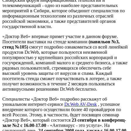
Сибирский форум информационных технологий и
телекоммуникаций - одно из наиболее представительных
мероприятий в Сибири, которое объединит специалистов по
информационным технологиям из различных отраслей
российской экономики, а также представителей органов
государственной власти.
«Доктор Веб» впервые примет участие в данном форуме.
Посетители выставки на стенде компании
(павильон №3,
стенд №105)
смогут подробно ознакомиться со всей линейкой
продуктов Dr.Web, которые пользуются неизменной
популярностью у крупнейших российских корпораций и
госучреждений, компаний малого и среднего бизнеса, а также
рядовых пользователей, стремящихся обеспечить себе
высокий уровень защиты от вирусов и спама. Каждый
посетитель стенда сможет поучаствовать в лотерее, а также
получит возможность в течение 2 месяцев пользоваться
антивирусными решениями Dr.Web бесплатно.
Специалисты «Доктор Веб» подробно расскажут об
уникальном интернет-сервисе
Dr.Web AV-Desk
, успешное
внедрение которого осуществили более 40 провайдеров по
всей России. Этому, в частности, будет посвящен семинар
«Доктор Веб», который состоится
23 сентября в конференц-
зале №2 с 16.00-17.00
- «Антивирус - это услуга». На
следующий день,
24 сентября 2008 года, также с 16.00-17.00
,