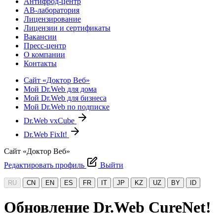
Антифрод-центр
АВ-лаборатория
Лицензирование
Лицензии и сертификаты
Вакансии
Пресс-центр
О компании
Контакты
Сайт «Доктор Веб»
Мой Dr.Web для дома
Мой Dr.Web для бизнеса
Мой Dr.Web по подписке
Dr.Web vxCube
Dr.Web FixIt!
Сайт «Доктор Веб»
Редактировать профиль
Выйти
RU
CN
EN
ES
FR
IT
JP
KZ
UZ
BY
ID
Обновление Dr.Web CureNet!