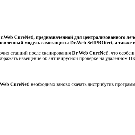
.Web CureNet!, предназначенной для централизованного леч
бновленный модуль самозащиты Dr.Web SelfPROtect, а также
очих станций после сканирования
Dr.Web CureNet!
, что особен
ображать извещение об антивирусной проверке на удаленном ПК
.Web CureNet!
необходимо заново скачать дистрибутив програм