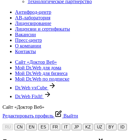
Технологическое партнерство
Антифрод-центр
АВ-лаборатория
Лицензирование
Лицензии и сертификаты
Вакансии
Пресс-центр
О компании
Контакты
Сайт «Доктор Веб»
Мой Dr.Web для дома
Мой Dr.Web для бизнеса
Мой Dr.Web по подписке
Dr.Web vxCube
Dr.Web FixIt!
Сайт «Доктор Веб»
Редактировать профиль
Выйти
RU
CN
EN
ES
FR
IT
JP
KZ
UZ
BY
ID