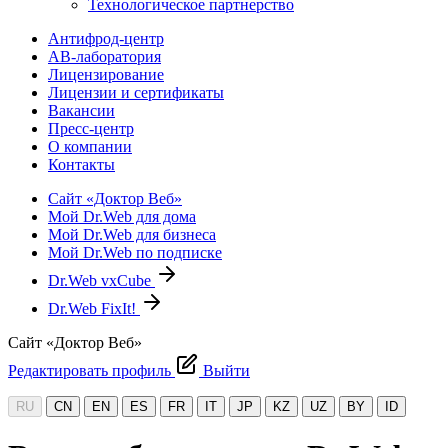
Технологическое партнерство
Антифрод-центр
АВ-лаборатория
Лицензирование
Лицензии и сертификаты
Вакансии
Пресс-центр
О компании
Контакты
Сайт «Доктор Веб»
Мой Dr.Web для дома
Мой Dr.Web для бизнеса
Мой Dr.Web по подписке
Dr.Web vxCube
Dr.Web FixIt!
Сайт «Доктор Веб»
Редактировать профиль
Выйти
RU
CN
EN
ES
FR
IT
JP
KZ
UZ
BY
ID