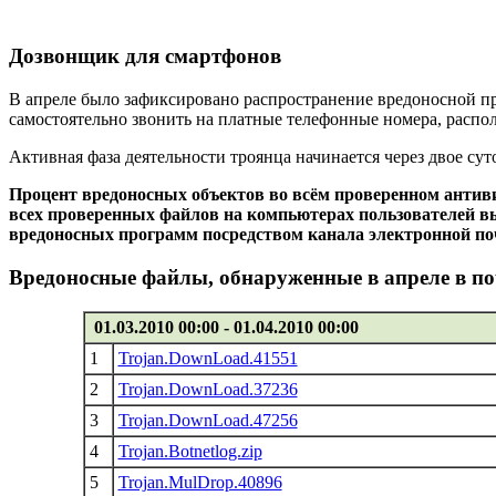
Дозвонщик для смартфонов
В апреле было зафиксировано распространение вредоносной 
самостоятельно звонить на платные телефонные номера, распол
Активная фаза деятельности троянца начинается через двое су
Процент вредоносных объектов во всём проверенном антив
всех проверенных файлов на компьютерах пользователей вы
вредоносных программ посредством канала электронной поч
Вредоносные файлы, обнаруженные в апреле в п
01.03.2010 00:00 - 01.04.2010 00:00
1
Trojan.DownLoad.41551
2
Trojan.DownLoad.37236
3
Trojan.DownLoad.47256
4
Trojan.Botnetlog.zip
5
Trojan.MulDrop.40896