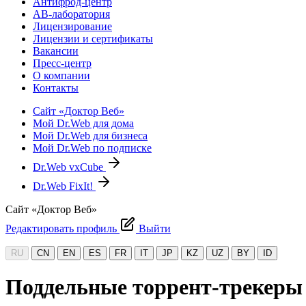
Антифрод-центр
АВ-лаборатория
Лицензирование
Лицензии и сертификаты
Вакансии
Пресс-центр
О компании
Контакты
Сайт «Доктор Веб»
Мой Dr.Web для дома
Мой Dr.Web для бизнеса
Мой Dr.Web по подписке
Dr.Web vxCube
Dr.Web FixIt!
Сайт «Доктор Веб»
Редактировать профиль
Выйти
RU
CN
EN
ES
FR
IT
JP
KZ
UZ
BY
ID
Поддельные торрент-трекеры 