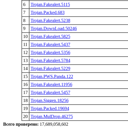
6
Trojan.Fakealert.5115
7
Trojan.Packed.683
8
Trojan.Fakealert.5238
9
Trojan.DownLoad.50246
10
Trojan.Fakealert.5825
11
Trojan.Fakealert.5437
12
Trojan.Fakealert.5356
13
Trojan.Fakealert.5784
14
Trojan.Fakealert.5229
15
Trojan.PWS.Panda.122
16
Trojan.Fakealert.11956
17
Trojan.Fakealert.5457
18
Trojan.Siggen.18256
19
Trojan.Packed.19694
20
Trojan.MulDrop.46275
Всего проверено:
17,689,058,602