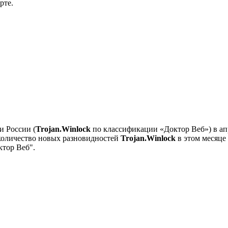
рте.
и России (
Trojan.Winlock
по классификации «Доктор Веб») в ап
о количество новых разновидностей
Trojan.Winlock
в этом месяце
ктор Веб".