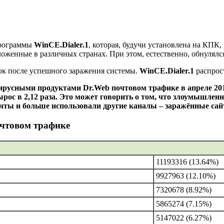
программы
WinCE.Dialer.1
, которая, будучи установлена на КПК
оженные в различных странах. При этом, естественно, обнулялся
ток после успешного заражения системы.
WinCE.Dialer.1
распрос
ирусными продуктами Dr.Web почтовом трафике в апреле 201
рос в 2,12 раза. Это может говорить о том, что злоумышле
ты и больше использовали другие каналы – заражённые сайты
очтовом трафике
11193316 (13.64%)
9927963 (12.10%)
7320678 (8.92%)
5865274 (7.15%)
5147022 (6.27%)