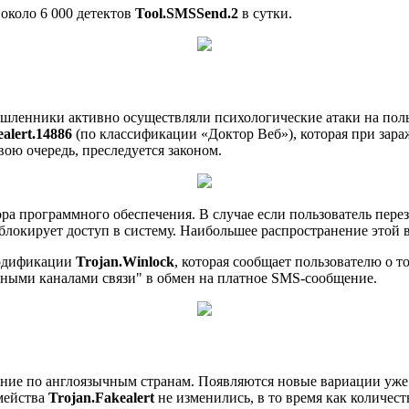
около 6 000 детектов
Tool.SMSSend.2
в сутки.
ленники активно осуществляли психологические атаки на польз
alert.14886
(по классификации «Доктор Веб»), которая при зар
вою очередь, преследуется законом.
ра программного обеспечения. В случае если пользователь пер
 блокирует доступ в систему. Наибольшее распространение этой
модификации
Trojan.Winlock
, которая сообщает пользователю о то
жными каналами связи" в обмен на платное SMS-сообщение.
ие по англоязычным странам. Появляются новые вариации уже 
мейства
Trojan.Fakealert
не изменились, в то время как количест