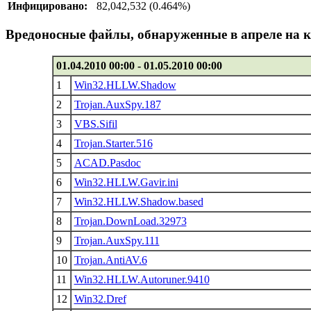
Инфицировано:
82,042,532 (0.464%)
Вредоносные файлы, обнаруженные в апреле на 
01.04.2010 00:00 - 01.05.2010 00:00
1
Win32.HLLW.Shadow
2
Trojan.AuxSpy.187
3
VBS.Sifil
4
Trojan.Starter.516
5
ACAD.Pasdoc
6
Win32.HLLW.Gavir.ini
7
Win32.HLLW.Shadow.based
8
Trojan.DownLoad.32973
9
Trojan.AuxSpy.111
10
Trojan.AntiAV.6
11
Win32.HLLW.Autoruner.9410
12
Win32.Dref