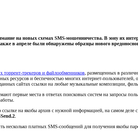
имание на новых схемах SMS-мошенничества. В зону их инте
акже в апреле были обнаружены образцы нового вредоносно
х торрент-трекеров и файлообменников
, размещенных в различн
бных ресурсов и беспечностью многих интернет-пользователей
данных сайтах ссылки на любые музыкальные композиции, филь
ают первые места в ответах поисковых систем на запросы поль
аботы.
по ссылке на якобы архив с нужной информацией, на самом деле
Send.2
.
ить несколько платных SMS-сообщений для получения якобы паро