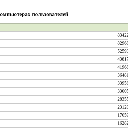
компьютерах пользователей
83422
82968
52593
43817
41968
36481
33956
33005
28355
23120
17059
16282