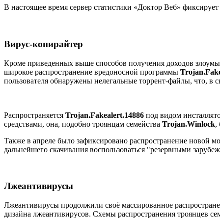
В настоящее время сервер статистики «Доктор Веб» фиксирует 
Вирус-копирайтер
Кроме приведенных выше способов получения доходов злоумыш
широкое распространение вредоносной программы
Trojan.Fake
пользователя обнаружены нелегальные торрент-файлы, что, в с
Распространяется
Trojan.Fakealert.14886
под видом инсталлято
средствами, она, подобно троянцам семейства
Trojan.Winlock
,
Также в апреле было зафиксировано распространение новой 
дальнейшего скачивания воспользоваться "резервными зарубе
Лжеантивирусы
Лжеантивирусы продолжили своё массированное распространен
дизайна лжеантивирусов. Схемы распространения троянцев се