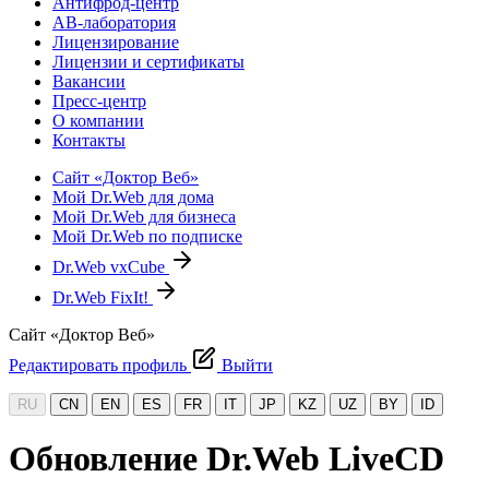
Антифрод-центр
АВ-лаборатория
Лицензирование
Лицензии и сертификаты
Вакансии
Пресс-центр
О компании
Контакты
Сайт «Доктор Веб»
Мой Dr.Web для дома
Мой Dr.Web для бизнеса
Мой Dr.Web по подписке
Dr.Web vxCube
Dr.Web FixIt!
Сайт «Доктор Веб»
Редактировать профиль
Выйти
RU
CN
EN
ES
FR
IT
JP
KZ
UZ
BY
ID
Обновление Dr.Web LiveCD