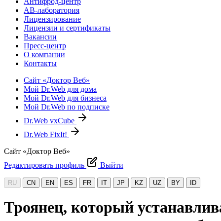
Антифрод-центр
АВ-лаборатория
Лицензирование
Лицензии и сертификаты
Вакансии
Пресс-центр
О компании
Контакты
Сайт «Доктор Веб»
Мой Dr.Web для дома
Мой Dr.Web для бизнеса
Мой Dr.Web по подписке
Dr.Web vxCube
Dr.Web FixIt!
Сайт «Доктор Веб»
Редактировать профиль
Выйти
RU
CN
EN
ES
FR
IT
JP
KZ
UZ
BY
ID
Троянец, который устанавлив