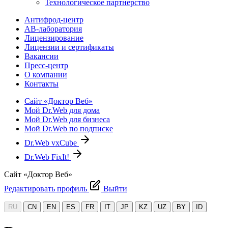
Технологическое партнерство
Антифрод-центр
АВ-лаборатория
Лицензирование
Лицензии и сертификаты
Вакансии
Пресс-центр
О компании
Контакты
Сайт «Доктор Веб»
Мой Dr.Web для дома
Мой Dr.Web для бизнеса
Мой Dr.Web по подписке
Dr.Web vxCube
Dr.Web FixIt!
Сайт «Доктор Веб»
Редактировать профиль
Выйти
RU
CN
EN
ES
FR
IT
JP
KZ
UZ
BY
ID