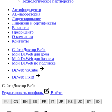
Технологическое партнерство
Антифрод-центр
АВ-лаборатория
Лицензирование
Лицензии и сертификаты
Вакансии
Пресс-центр
О компании
Контакты
Сайт «Доктор Веб»
Мой Dr.Web для дома
Мой Dr.Web для бизнеса
Мой Dr.Web по подписке
Dr.Web vxCube
Dr.Web FixIt!
Сайт «Доктор Веб»
Редактировать профиль
Выйти
RU
CN
EN
ES
FR
IT
JP
KZ
UZ
BY
ID