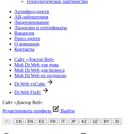
Технологическое партнерство
Антифрод-центр
АВ-лаборатория
Лицензирование
Лицензии и сертификаты
Вакансии
Пресс-центр
О компании
Контакты
Сайт «Доктор Веб»
Мой Dr.Web для дома
Мой Dr.Web для бизнеса
Мой Dr.Web по подписке
Dr.Web vxCube
Dr.Web FixIt!
Сайт «Доктор Веб»
Редактировать профиль
Выйти
RU
CN
EN
ES
FR
IT
JP
KZ
UZ
BY
ID