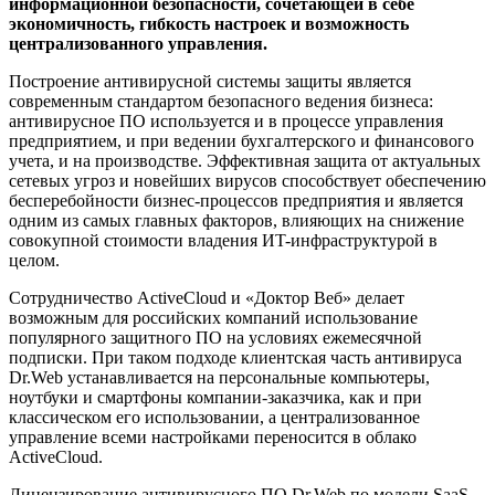
информационной безопасности, сочетающей в себе
экономичность, гибкость настроек и возможность
централизованного управления.
Построение антивирусной системы защиты является
современным стандартом безопасного ведения бизнеса:
антивирусное ПО используется и в процессе управления
предприятием, и при ведении бухгалтерского и финансового
учета, и на производстве. Эффективная защита от актуальных
сетевых угроз и новейших вирусов способствует обеспечению
бесперебойности бизнес-процессов предприятия и является
одним из самых главных факторов, влияющих на снижение
совокупной стоимости владения ИT-инфраструктурой в
целом.
Сотрудничество ActiveCloud и «Доктор Веб» делает
возможным для российских компаний использование
популярного защитного ПО на условиях ежемесячной
подписки. При таком подходе клиентская часть антивируса
Dr.Web устанавливается на персональные компьютеры,
ноутбуки и смартфоны компании-заказчика, как и при
классическом его использовании, а централизованное
управление всеми настройками переносится в облако
ActiveCloud.
Лицензирование антивирусного ПО Dr.Web по модели SaaS