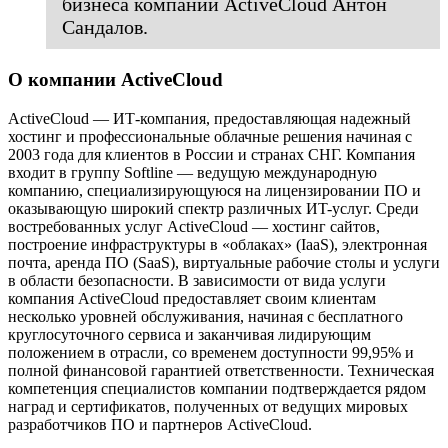
бизнеса компании ActiveCloud Антон
Сандалов.
О компании ActiveCloud
ActiveCloud — ИТ-компания, предоставляющая надежный
хостинг и профессиональные облачные решения начиная с
2003 года для клиентов в России и странах СНГ. Компания
входит в группу Softline — ведущую международную
компанию, специализирующуюся на лицензировании ПО и
оказывающую широкий спектр различных ИT-услуг. Среди
востребованных услуг ActiveCloud — хостинг сайтов,
построение инфраструктуры в «облаках» (IaaS), электронная
почта, аренда ПО (SaaS), виртуальные рабочие столы и услуги
в области безопасности. В зависимости от вида услуги
компания ActiveCloud предоставляет своим клиентам
несколько уровней обслуживания, начиная с бесплатного
круглосуточного сервиса и заканчивая лидирующим
положением в отрасли, со временем доступности 99,95% и
полной финансовой гарантией ответственности. Техническая
компетенция специалистов компании подтверждается рядом
наград и сертификатов, полученных от ведущих мировых
разработчиков ПО и партнеров ActiveCloud.