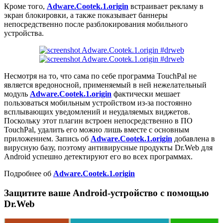
Кроме того,
Adware.Cootek.1.origin
встраивает рекламу в
экран блокировки, а также показывает баннеры
непосредственно после разблокирования мобильного
устройства.
Несмотря на то, что сама по себе программа TouchPal не
является вредоносной, применяемый в ней нежелательный
модуль
Adware.Cootek.1.origin
фактически мешает
пользоваться мобильным устройством из-за постоянно
всплывающих уведомлений и неудаляемых виджетов.
Поскольку этот плагин встроен непосредственно в ПО
TouchPal, удалить его можно лишь вместе с основным
приложением. Запись об
Adware.Cootek.1.origin
добавлена в
вирусную базу, поэтому антивирусные продукты Dr.Web для
Android успешно детектируют его во всех программах.
Подробнее об
Adware.Cootek.1.origin
Защитите ваше Android-устройство с помощью
Dr.Web