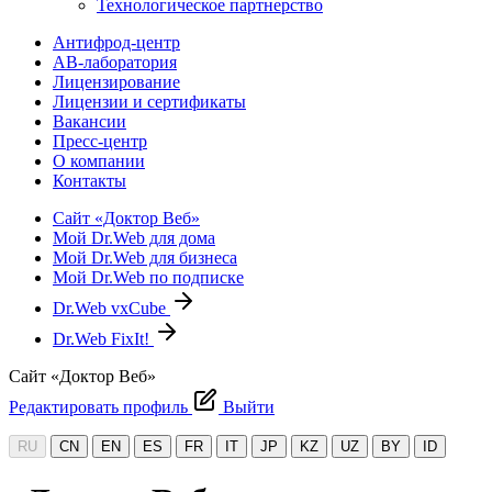
Технологическое партнерство
Антифрод-центр
АВ-лаборатория
Лицензирование
Лицензии и сертификаты
Вакансии
Пресс-центр
О компании
Контакты
Сайт «Доктор Веб»
Мой Dr.Web для дома
Мой Dr.Web для бизнеса
Мой Dr.Web по подписке
Dr.Web vxCube
Dr.Web FixIt!
Сайт «Доктор Веб»
Редактировать профиль
Выйти
RU
CN
EN
ES
FR
IT
JP
KZ
UZ
BY
ID