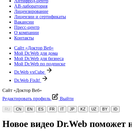
Антифрод-центр
АВ-лаборатория
Лицензирование
Лицензии и сертификаты
Вакансии
Пресс-центр
О компании
Контакты
Сайт «Доктор Веб»
Мой Dr.Web для дома
Мой Dr.Web для бизнеса
Мой Dr.Web по подписке
Dr.Web vxCube
Dr.Web FixIt!
Сайт «Доктор Веб»
Редактировать профиль
Выйти
RU
CN
EN
ES
FR
IT
JP
KZ
UZ
BY
ID
Новое видео Dr.Web поможет 