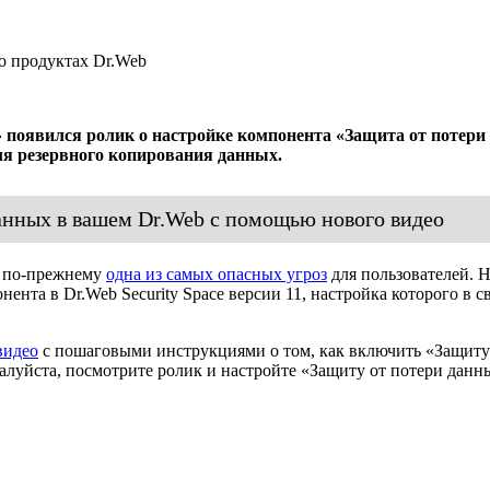
 о продуктах Dr.Web
оявился ролик о настройке компонента «Защита от потери д
ля резервного копирования данных.
анных в вашем Dr.Web с помощью нового видео
о по-прежнему
одна из самых опасных угроз
для пользователей. 
нта в Dr.Web Security Space версии 11, настройка которого в св
видео
с пошаговыми инструкциями о том, как включить «Защиту 
луйста, посмотрите ролик и настройте «Защиту от потери данны