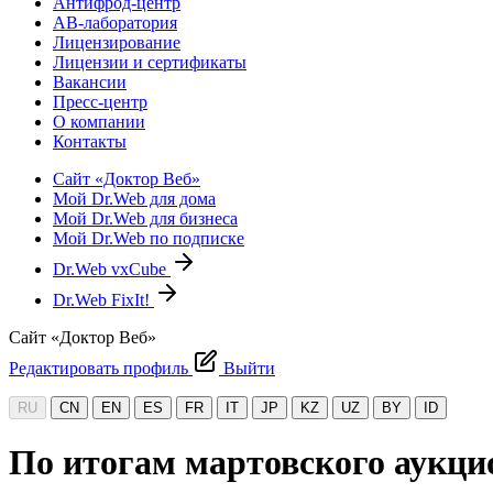
Антифрод-центр
АВ-лаборатория
Лицензирование
Лицензии и сертификаты
Вакансии
Пресс-центр
О компании
Контакты
Сайт «Доктор Веб»
Мой Dr.Web для дома
Мой Dr.Web для бизнеса
Мой Dr.Web по подписке
Dr.Web vxCube
Dr.Web FixIt!
Сайт «Доктор Веб»
Редактировать профиль
Выйти
RU
CN
EN
ES
FR
IT
JP
KZ
UZ
BY
ID
По итогам мартовского аукци