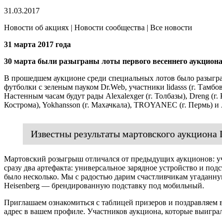
31.03.2017
Новости об акциях | Новости сообщества | Все новости
31 марта 2017 года
30 марта были разыграны лоты первого весеннего аукциона.
В прошедшем аукционе среди специальных лотов было разыгран
футболки с зеленым пауком Dr.Web, участники lidasss (г. Тамбов
Настенным часам будут рады Alexalexger (г. Толбазы), Dreng (г. Ка
Кострома), Yokhansson (г. Махачкала), TROYANEC (г. Пермь) и
Известны результаты мартовского аукциона 
Мартовский розыгрыш отличался от предыдущих аукционов: учас
сразу два артефакта: универсальное зарядное устройство и под
было несколько. Мы с радостью дарим счастливчикам угаданную ч
Heisenberg — брендированную подставку под мобильный.
Приглашаем ознакомиться с таблицей призеров и поздравляем 
адрес в вашем профиле. Участников аукциона, которые выигра