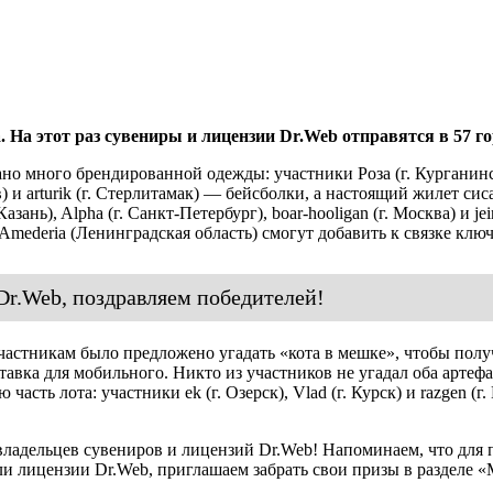
 На этот раз сувениры и лицензии Dr.Web отправятся в 57 г
о много брендированной одежды: участники Роза (г. Курганинск
) и arturik (г. Стерлитамак) — бейсболки, а настоящий жилет сис
зань), Alpha (г. Санкт-Петербург), boar-hooligan (г. Москва) и jein
 Amederia (Ленинградская область) смогут добавить к связке кл
Dr.Web, поздравляем победителей!
тникам было предложено угадать «кота в мешке», чтобы получить
ставка для мобильного. Никто из участников не угадал оба артеф
асть лота: участники ek (г. Озерск), Vlad (г. Курск) и razgen (г
владельцев сувениров и лицензий Dr.Web! Напоминаем, что для
ли лицензии Dr.Web, приглашаем забрать свои призы в разделе 