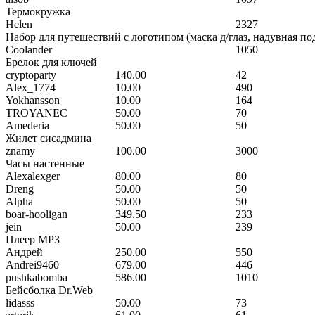
Термокружка
Helen
2327
Набор для путешествий с логотипом (маска д/глаз, надувная п
Coolander
1050
Брелок для ключей
cryptoparty
140.00
42
Alex_1774
10.00
490
Yokhansson
10.00
164
TROYANEC
50.00
70
Amederia
50.00
50
Жилет сисадмина
znamy
100.00
3000
Часы настенные
Alexalexger
80.00
80
Dreng
50.00
50
Alpha
50.00
50
boar-hooligan
349.50
233
jein
50.00
239
Плеер MP3
Андрей
250.00
550
Andrei9460
679.00
446
pushkabomba
586.00
1010
Бейсболка Dr.Web
lidasss
50.00
73