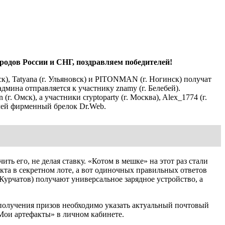
ородов России и СНГ, поздравляем победителей!
), Tatyana (г. Ульяновск) и PITONMAN (г. Ногинск) получат
админа отправляется к участнику znamy (г. Белебей).
 (г. Омск), а участники cryptoparty (г. Москва), Alex_1774 (г.
ючей фирменный брелок Dr.Web.
 его, не делая ставку. «Котом в мешке» на этот раз стали
акта в секретном лоте, а вот одиночных правильных ответов
. Курчатов) получают универсальное зарядное устройство, а
 получения призов необходимо указать актуальный почтовый
«Мои артефакты» в личном кабинете.