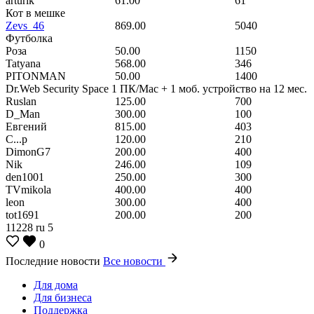
arturik
61.00
61
Кот в мешке
Zevs_46
869.00
5040
Футболка
Роза
50.00
1150
Tatyana
568.00
346
PITONMAN
50.00
1400
Dr.Web Security Space 1 ПК/Mac + 1 моб. устройство на 12 мес.
Ruslan
125.00
700
D_Man
300.00
100
Евгений
815.00
403
С...р
120.00
210
DimonG7
200.00
400
Nik
246.00
109
den1001
250.00
300
TVmikola
400.00
400
leon
300.00
400
tot1691
200.00
200
11228
ru
5
0
Последние новости
Все новости
Для дома
Для бизнеса
Поддержка