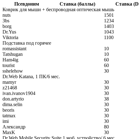
Псевдоним
Ставка (баллы)
Ставка (D
Коврик для мыши + беспроводная оптическая мышь
nuts
1501
3bs
1234
borg
1403
Dr.Yus
1043
Viktoria
1100
Подставка под горячее
romassistant
10
Tatshugan
10
Ham4ig
60
tourist
60
sshelehow
30
Dr.Web Katana, 1 ПК/6 мес.
mamyr
30
z21468
30
ivan.ivanov1904
30
don.artyrio
38
dima.selin
30
beoris
30
tatmax
30
imi
30
Александр
80
MaxK
30
Dr.Web Mobile Security Suite 1 моб. устройство/ 6 мес.