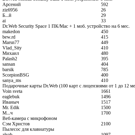
Арсений
592
ziz6956
26
Б...й
29
ai
33
Dr.Web Security Space 1 ПК/Mac + 1 моб. устройство на 6 мес.
makedon
450
bew.rd
415
Marsn77
449
Vlad_Sity
410
Михаил
480
Palash2
395
sansan
404
barsik
785
ScorpionBSG
400
sanya_ms
410
Подарочные карты Dr.Web (100 карт с лицензиями от 1 до 12 ме
Voin sveta
1661
eaglebuk
1496
Иваныч
1517
Mr. Edik
1500
М...ч
1700
Веб-камера с микрофоном
Сэм Христов
2100
Пылесос для клавиатуры
alsob
1097