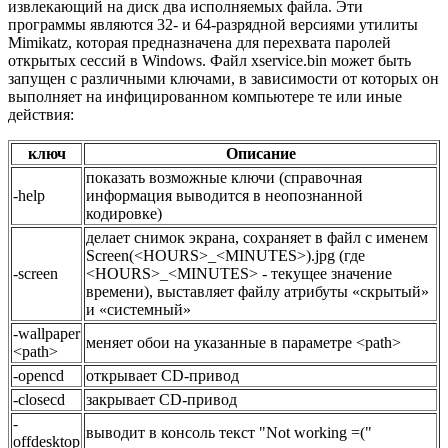
извлекающий на диск два исполняемых файла. Эти
программы являются 32- и 64-разрядной версиями утилиты
Mimikatz, которая предназначена для перехвата паролей
открытых сессий в Windows. Файл xservice.bin может быть
запущен с различными ключами, в зависимости от которых он
выполняет на инфицированном компьютере те или иные
действия:
ключ
Описание
показать возможные ключи (справочная
-help
информация выводится в неопознанной
кодировке)
делает снимок экрана, сохраняет в файл с именем
Screen(<HOURS>_<MINUTES>).jpg (где
-screen
<HOURS>_<MINUTES> - текущее значение
времени), выставляет файлу атрибуты «скрытый»
и «системный»
-wallpaper
меняет обои на указанные в параметре <path>
<path>
-opencd
открывает CD-привод
-closecd
закрывает CD-привод
-
выводит в консоль текст "Not working =("
offdesktop