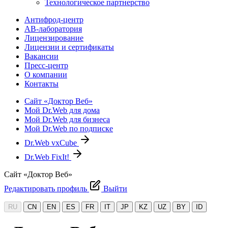
Технологическое партнерство
Антифрод-центр
АВ-лаборатория
Лицензирование
Лицензии и сертификаты
Вакансии
Пресс-центр
О компании
Контакты
Сайт «Доктор Веб»
Мой Dr.Web для дома
Мой Dr.Web для бизнеса
Мой Dr.Web по подписке
Dr.Web vxCube
Dr.Web FixIt!
Сайт «Доктор Веб»
Редактировать профиль
Выйти
RU
CN
EN
ES
FR
IT
JP
KZ
UZ
BY
ID