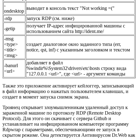
-
выводит в консоль текст "Not working =("
ondesktop
-rdp
запуск RDP (см. ниже)
получает IP-адрес инфицированной машины с
-getip
использованием сайта http://ident.me/
-msg
<type>
создает диалоговое окно заданного типа (err,
<title>
notice, qst, inf) с указанным заголовком и текстом
<msg>
добавляет в файл
-banurl
%windir%\System32\drivers\etc\hosts строку вида
<url>
"127.0.0.1 <url>", где <url> - аргумент команды
Также это приложение активирует кейлоггер, записывающий
в файл информацию о нажатых пользователем клавишах, и
создает в момент запуска снимок экрана.
Троянец открывает злоумышленникам удаленный доступ к
зараженной машине по протоколу RDP (Remote Desktop
Protocol). Для этого он скачивает с сервера Github и
устанавливает на инфицированном компьютере программу
Rdpwrap с параметрами, обеспечивающими ее запуск в
скрытом режиме. Она детектируется Антивирусом Dr.Web как