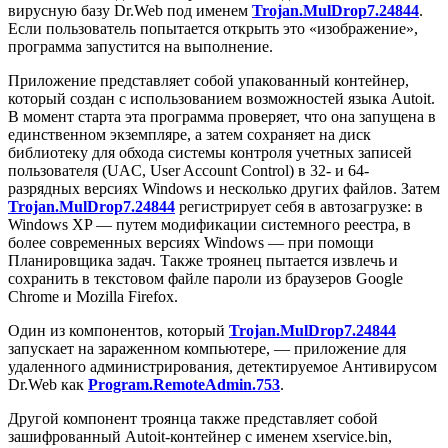
вирусную базу Dr.Web под именем
Trojan.MulDrop7.24844
.
Если пользователь попытается открыть это «изображение»,
программа запустится на выполнение.
Приложение представляет собой упакованный контейнер,
который создан с использованием возможностей языка Autoit.
В момент старта эта программа проверяет, что она запущена в
единственном экземпляре, а затем сохраняет на диск
библиотеку для обхода системы контроля учетных записей
пользователя (UAC, User Account Control) в 32- и 64-
разрядных версиях Windows и несколько других файлов. Затем
Trojan.MulDrop7.24844
регистрирует себя в автозагрузке: в
Windows XP — путем модификации системного реестра, в
более современных версиях Windows — при помощи
Планировщика задач. Также троянец пытается извлечь и
сохранить в текстовом файле пароли из браузеров Google
Chrome и Mozilla Firefox.
Один из компонентов, который
Trojan.MulDrop7.24844
запускает на зараженном компьютере, — приложение для
удаленного администрирования, детектируемое Антивирусом
Dr.Web как
Program.RemoteAdmin.753
.
Другой компонент троянца также представляет собой
зашифрованный Autoit-контейнер с именем xservice.bin,