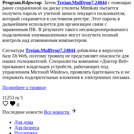
Program.Rdpwrap
. Затем
Trojan.MulDrop7.24844
с помощью
ранее сохраненной на диске утилиты Mimikatz пытается
получить пароль от учетной записи текущего пользователя,
который сохраняется в системном реестре. Этот пароль в
дальнейшем используется для организации связи с
зараженным ПК. В результате такого несанкционированного
подключения злоумышленники могут получить полный
контроль над атакованным компьютером.
Сигнатура
Trojan.MulDrop7.24844
добавлена в вирусную
базу Dr.Web, поэтому троянец не представляет опасности для
наших пользователей. Специалисты компании «Доктор Веб»
призывают владельцев устройств, работающих под
управлением Microsoft Windows, проявлять бдительность и не
открывать подозрительные вложения в электронных письмах.
Подробнее о троянце
11253
ru
5
0
Последние новости
Все новости
Для дома
Для бизнеса
Поддержка