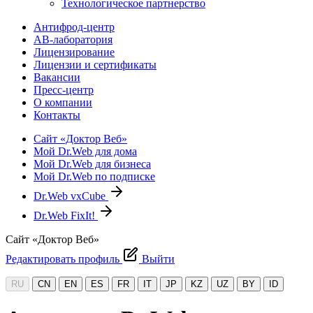
Технологическое партнерство
Антифрод-центр
АВ-лаборатория
Лицензирование
Лицензии и сертификаты
Вакансии
Пресс-центр
О компании
Контакты
Сайт «Доктор Веб»
Мой Dr.Web для дома
Мой Dr.Web для бизнеса
Мой Dr.Web по подписке
Dr.Web vxCube
Dr.Web FixIt!
Сайт «Доктор Веб»
Редактировать профиль
Выйти
RU
CN
EN
ES
FR
IT
JP
KZ
UZ
BY
ID