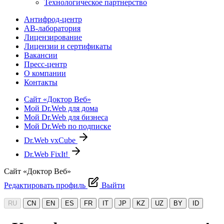
Технологическое партнерство
Антифрод-центр
АВ-лаборатория
Лицензирование
Лицензии и сертификаты
Вакансии
Пресс-центр
О компании
Контакты
Сайт «Доктор Веб»
Мой Dr.Web для дома
Мой Dr.Web для бизнеса
Мой Dr.Web по подписке
Dr.Web vxCube
Dr.Web FixIt!
Сайт «Доктор Веб»
Редактировать профиль
Выйти
RU
CN
EN
ES
FR
IT
JP
KZ
UZ
BY
ID