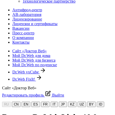
Технологическое партнерство
Антифрод-центр
АВ-лаборатория
Лицензирование
Лицензии и сертификаты
Вакансии
Пресс-центр
О компании
Контакты
Сайт «Доктор Веб»
Мой Dr.Web для дома
Мой Dr.Web для бизнеса
Мой Dr.Web по подписке
Dr.Web vxCube
Dr.Web FixIt!
Сайт «Доктор Веб»
Редактировать профиль
Выйти
RU
CN
EN
ES
FR
IT
JP
KZ
UZ
BY
ID