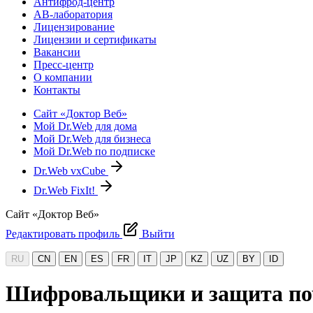
Антифрод-центр
АВ-лаборатория
Лицензирование
Лицензии и сертификаты
Вакансии
Пресс-центр
О компании
Контакты
Сайт «Доктор Веб»
Мой Dr.Web для дома
Мой Dr.Web для бизнеса
Мой Dr.Web по подписке
Dr.Web vxCube
Dr.Web FixIt!
Сайт «Доктор Веб»
Редактировать профиль
Выйти
RU
CN
EN
ES
FR
IT
JP
KZ
UZ
BY
ID
Шифровальщики и защита по