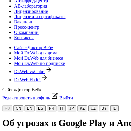
Антифрод-центр
АВ-лаборатория
Лицензирование
Лицензии и сертификаты
Вакансии
Пресс-центр
О компании
Контакты
Сайт «Доктор Веб»
Мой Dr.Web для дома
Мой Dr.Web для бизнеса
Мой Dr.Web по подписке
Dr.Web vxCube
Dr.Web FixIt!
Сайт «Доктор Веб»
Редактировать профиль
Выйти
RU
CN
EN
ES
FR
IT
JP
KZ
UZ
BY
ID
Об угрозах в Google Play и A