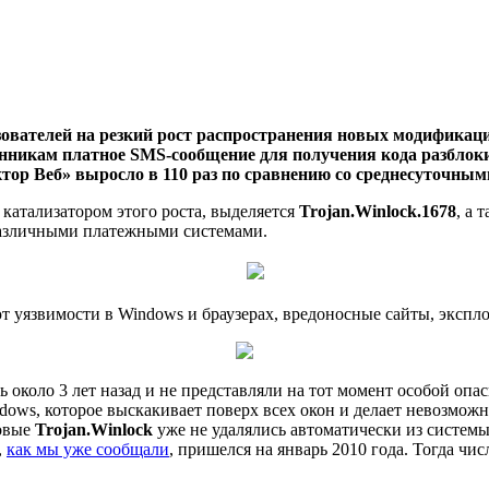
вателей на резкий рост распространения новых модификаций
кам платное SMS-сообщение для получения кода разблокиро
ктор Веб» выросло в 110 раз по сравнению со среднесуточны
 катализатором этого роста, выделяется
Trojan.Winlock.1678
, а 
 различными платежными системами.
уязвимости в Windows и браузерах, вредоносные сайты, эксплой
 около 3 лет назад и не представляли на тот момент особой опа
ndows, которое выскакивает поверх всех окон и делает невозмо
новые
Trojan.Winlock
уже не удалялись автоматически из системы
,
как мы уже сообщали
, пришелся на январь 2010 года. Тогда ч