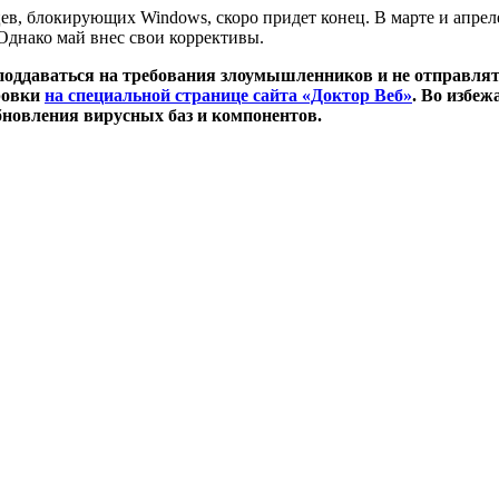
цев, блокирующих Windows, скоро придет конец. В марте и апре
 Однако май внес свои коррективы.
поддаваться на требования злоумышленников и не отправлят
ровки
на специальной странице сайта «Доктор Веб»
. Во избе
новления вирусных баз и компонентов.