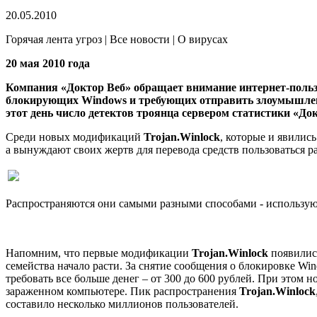
20.05.2010
Горячая лента угроз | Все новости | О вирусах
20 мая 2010 года
Компания «Доктор Веб» обращает внимание интернет-пользо
блокирующих Windows и требующих отправить злоумышленни
этот день число детектов троянца сервером статистики «До
Среди новых модификаций
Trojan.Winlock
, которые и явились
а вынуждают своих жертв для перевода средств пользоваться
Распространяются они самыми разными способами - используют 
Напомним, что первые модификации
Trojan.Winlock
появились
семейства начало расти. За снятие сообщения о блокировке Wi
требовать все больше денег – от 300 до 600 рублей. При этом 
зараженном компьютере. Пик распространения
Trojan.Winlock
составило несколько миллионов пользователей.