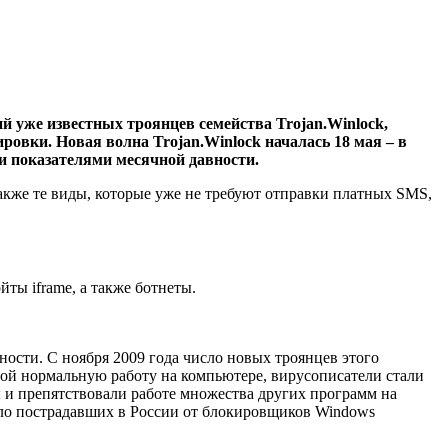
 уже известных троянцев семейства Trojan.Winlock,
вки. Новая волна Trojan.Winlock началась 18 мая – в
ми показателями месячной давности.
также те виды, которые уже не требуют отправки платных SMS,
ты iframe, а также ботнеты.
сности. С ноября 2009 года число новых троянцев этого
жной нормальную работу на компьютере, вирусописатели стали
 и препятствовали работе множества других программ на
исло пострадавших в России от блокировщиков Windows