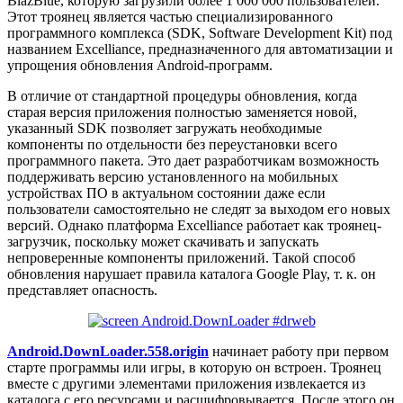
BlazBlue, которую загрузили более 1 000 000 пользователей.
Этот троянец является частью специализированного
программного комплекса (SDK, Software Development Kit) под
названием Excelliance, предназначенного для автоматизации и
упрощения обновления Android-программ.
В отличие от стандартной процедуры обновления, когда
старая версия приложения полностью заменяется новой,
указанный SDK позволяет загружать необходимые
компоненты по отдельности без переустановки всего
программного пакета. Это дает разработчикам возможность
поддерживать версию установленного на мобильных
устройствах ПО в актуальном состоянии даже если
пользователи самостоятельно не следят за выходом его новых
версий. Однако платформа Excelliance работает как троянец-
загрузчик, поскольку может скачивать и запускать
непроверенные компоненты приложений. Такой способ
обновления нарушает правила каталога Google Play, т. к. он
представляет опасность.
Android.DownLoader.558.origin
начинает работу при первом
старте программы или игры, в которую он встроен. Троянец
вместе с другими элементами приложения извлекается из
каталога с его ресурсами и расшифровывается. После этого он