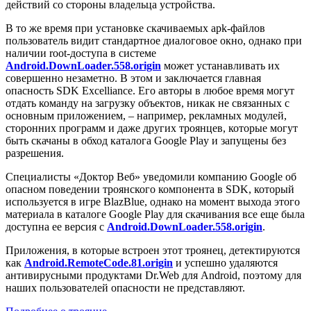
действий со стороны владельца устройства.
В то же время при установке скачиваемых apk-файлов
пользователь видит стандартное диалоговое окно, однако при
наличии root-доступа в системе
Android.DownLoader.558.origin
может устанавливать их
совершенно незаметно. В этом и заключается главная
опасность SDK Excelliance. Его авторы в любое время могут
отдать команду на загрузку объектов, никак не связанных с
основным приложением, – например, рекламных модулей,
сторонних программ и даже других троянцев, которые могут
быть скачаны в обход каталога Google Play и запущены без
разрешения.
Специалисты «Доктор Веб» уведомили компанию Google об
опасном поведении троянского компонента в SDK, который
используется в игре BlazBlue, однако на момент выхода этого
материала в каталоге Google Play для скачивания все еще была
доступна ее версия с
Android.DownLoader.558.origin
.
Приложения, в которые встроен этот троянец, детектируются
как
Android.RemoteCode.81.origin
и успешно удаляются
антивирусными продуктами Dr.Web для Android, поэтому для
наших пользователей опасности не представляют.