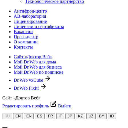
Технологическое партнерство
Антифрод-центр
АВ-лаборатория
Лицензирование
Лицензии и сертификаты
Вакансии
Пресс-центр
О компании
Контакты
Сайт «Доктор Веб»
Мой Dr.Web для дома
Мой Dr.Web для бизнеса
Мой Dr.Web по подписке
Dr.Web vxCube
Dr.Web FixIt!
Сайт «Доктор Веб»
Редактировать профиль
Выйти
RU
CN
EN
ES
FR
IT
JP
KZ
UZ
BY
ID