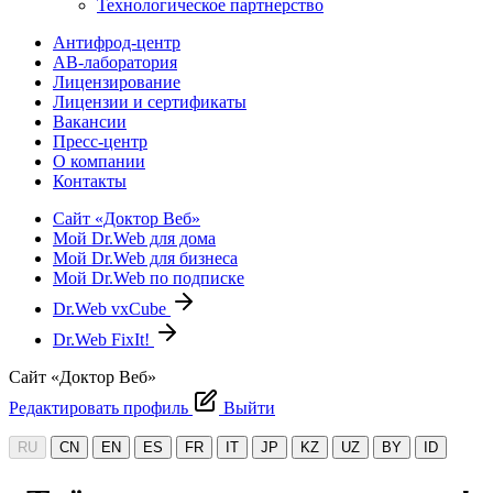
Технологическое партнерство
Антифрод-центр
АВ-лаборатория
Лицензирование
Лицензии и сертификаты
Вакансии
Пресс-центр
О компании
Контакты
Сайт «Доктор Веб»
Мой Dr.Web для дома
Мой Dr.Web для бизнеса
Мой Dr.Web по подписке
Dr.Web vxCube
Dr.Web FixIt!
Сайт «Доктор Веб»
Редактировать профиль
Выйти
RU
CN
EN
ES
FR
IT
JP
KZ
UZ
BY
ID