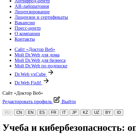
Антифрод-центр
АВ-лаборатория
Лицензирование
Лицензии и сертификаты
Вакансии
Пресс-центр
О компании
Контакты
Сайт «Доктор Веб»
Мой Dr.Web для дома
Мой Dr.Web для бизнеса
Мой Dr.Web по подписке
Dr.Web vxCube
Dr.Web FixIt!
Сайт «Доктор Веб»
Редактировать профиль
Выйти
RU
CN
EN
ES
FR
IT
JP
KZ
UZ
BY
ID
Учеба и кибербезопасность: оп