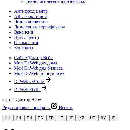
Технологическое партнерство
Антифрод-центр
АВ-лаборатория
Лицензирование
Лицензии и сертификаты
Вакансии
Пресс-центр
О компании
Контакты
Сайт «Доктор Веб»
Мой Dr.Web для дома
Мой Dr.Web для бизнеса
Мой Dr.Web по подписке
Dr.Web vxCube
Dr.Web FixIt!
Сайт «Доктор Веб»
Редактировать профиль
Выйти
RU
CN
EN
ES
FR
IT
JP
KZ
UZ
BY
ID