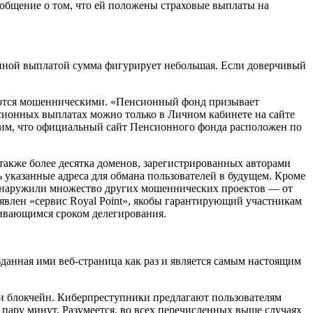
сообщение о том, что ей положены страховые выплаты на
анной выплатой сумма фигурирует небольшая. Если доверчивый
ются мошенническими. «
Пенсионный фонд призывает
ионных выплатах можно только в Личном кабинете на сайте
ним, что официальный сайт Пенсионного фонда расположен по
акже более десятка доменов, зарегистрированных авторами
 указанные адреса для обмана пользователей в будущем. Кроме
обнаружили множество других мошеннических проектов — от
явлен «сервис Royal Point», якобы гарантирующий участникам
чивающимся сроком делегирования.
зданная ими веб-страница как раз и является самым настоящим
ии блокчейн. Киберпреступники предлагают пользователям
 пару минут. Разумеется, во всех перечисленных выше случаях