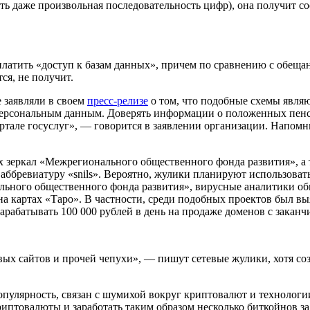
ыть даже произвольная последовательность цифр), она получит 
платить «доступ к базам данных», причем по сравнению с обещ
ся, не получит.
 заявляли в своем
пресс-релизе
о том, что подобные схемы явля
персональным данным. Доверять информации о положенных пенс
тале госуслуг
», — говорится в заявлении организации. Напом
зеркал «Межрегионального общественного фонда развития», а т
ббревиатуру «snils». Вероятно, жулики планируют использовать
нального общественного фонда развития», вирусные аналитики 
а картах «Таро». В частности, среди подобных проектов был вы
арабатывать 100 000 рублей в день на продаже доменов с закан
вых сайтов и прочей чепухи
», — пишут сетевые жулики, хотя со
опулярность, связан с шумихой вокруг криптовалют и технолог
иптовалюты и заработать таким образом несколько биткойнов за