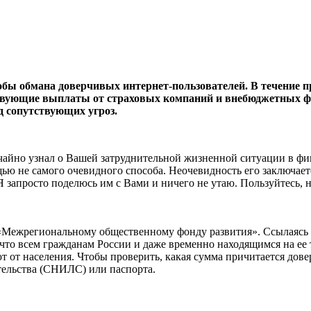
ы обмана доверчивых интернет-пользователей. В течение п
ствующие выплаты от страховых компаний и внебюджетных 
д сопутствующих угроз.
учайно узнал о Вашей затруднительной жизненной ситуации в ф
ю не самого очевидного способа. Неочевидность его заключается
 Я запросто поделюсь им с Вами и ничего не утаю. Пользуйтесь, н
 «Межрегиональному общественному фонду развития». Ссылаясь
, что всем гражданам России и даже временно находящимся на е
 от населения. Чтобы проверить, какая сумма причитается дов
тельства (СНИЛС) или паспорта.