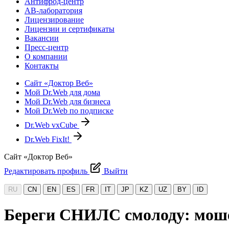
Антифрод-центр
АВ-лаборатория
Лицензирование
Лицензии и сертификаты
Вакансии
Пресс-центр
О компании
Контакты
Сайт «Доктор Веб»
Мой Dr.Web для дома
Мой Dr.Web для бизнеса
Мой Dr.Web по подписке
Dr.Web vxCube
Dr.Web FixIt!
Сайт «Доктор Веб»
Редактировать профиль
Выйти
RU
CN
EN
ES
FR
IT
JP
KZ
UZ
BY
ID
Береги СНИЛС смолоду: мош