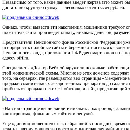
Независимо от того, какие данные введет жертва (это может б
достаточно крупную сумму — несколько сотен тысяч рублей.
Однако, чтобы вывести эти накопления, мошенники требуют о
посетитель сайта произведет оплату, никаких денег он, разумеет
Представители Пенсионного фонда Российской Федерации уже
игнорировать подобные сайты и бережно относиться к своим 
Пенсионного фонда, приложении ПФР для смартфонов и на пор
адресу pfrf.ru.
Специалисты «Доктор Веб» обнаружили несколько работающих 
этой мошеннической схемы. Многие из этих доменов содержат а
того, на серверах, где размещаются веб-страницы «Межрегио
продажи сомнительных лекарственных препаратов до гадания н
прибыль от продажи неких «Пойнтов», и сайт, предлагающий з
«
На этой странице вы не найдете никаких лохотронов, фальши
«лохотроном», фальшивым сайтом и чепухой.
Еще один вид мошенничества, набравший в последнее время п
«сдать в аренду мощности своего компьютера» для майнинга кр