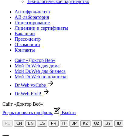
Технологическое партнерство
Антифрод-центр
АВ-лаборатория
Лицензирование
Лицензии и сертификаты
Вакансии
Пресс-центр
О компании
Контакты
Сайт «Доктор Веб»
Мой Dr.Web для дома
Мой Dr.Web для бизнеса
Мой Dr.Web по подписке
Dr.Web vxCube
Dr.Web FixIt!
Сайт «Доктор Веб»
Редактировать профиль
Выйти
RU
CN
EN
ES
FR
IT
JP
KZ
UZ
BY
ID