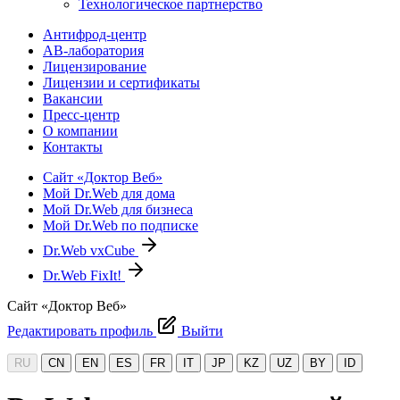
Технологическое партнерство
Антифрод-центр
АВ-лаборатория
Лицензирование
Лицензии и сертификаты
Вакансии
Пресс-центр
О компании
Контакты
Сайт «Доктор Веб»
Мой Dr.Web для дома
Мой Dr.Web для бизнеса
Мой Dr.Web по подписке
Dr.Web vxCube
Dr.Web FixIt!
Сайт «Доктор Веб»
Редактировать профиль
Выйти
RU
CN
EN
ES
FR
IT
JP
KZ
UZ
BY
ID