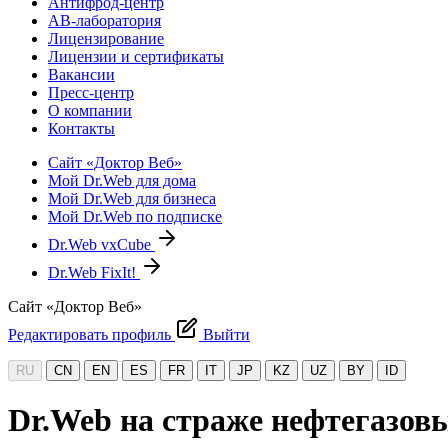
Антифрод-центр
АВ-лаборатория
Лицензирование
Лицензии и сертификаты
Вакансии
Пресс-центр
О компании
Контакты
Сайт «Доктор Веб»
Мой Dr.Web для дома
Мой Dr.Web для бизнеса
Мой Dr.Web по подписке
Dr.Web vxCube
Dr.Web FixIt!
Сайт «Доктор Веб»
Редактировать профиль
Выйти
RU
CN
EN
ES
FR
IT
JP
KZ
UZ
BY
ID
Dr.Web на страже нефтегазовы