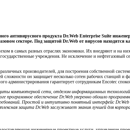
го антивирусного продукта Dr.Web Enterprise Suite инженерн
азовом секторе. Под защитой Dr.Web от вирусов находятся ка
хом в самых разных отраслях экономики. Их внедряют и на ни
государственные учреждения. Не исключение и нефтегазовый сек
различных производителей, для построения собственной систе
щей сложности он защищает несколько сотен рабочих станций и
ного администрирования гарантирует сотрудникам Encotec спок
ащиты компьютерной сети, отделом информационных технологий
оге программное обеспечение Dr.Web уверенно обошло программн
ебований. Простой и интуитивно понятный интерфейс Dr.Web En
мплексная защита Dr.Web заслуживает звания лучшей для корпо
, предоставляющая инженерные проектные услуги, управление про