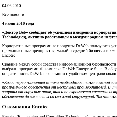
04.06.2010
Все новости
4 июня 2010 года
«Доктор Веб» сообщает об успешном внедрении корпоративно
Technologies), активно работающей в международном нефтег
Корпоративные программные продукты Dr.Web пользуются успе
промышленные предприятия, малый и средний бизнес, а также 
Encotec.
Сравнив между собой средства информационной безопасности 
выбрали программный комплекс Dr.Web Enterprise Suite. В об
оперативность Dr.Web в сочетании с удобством централизован
«
Когда перед компанией встала необходимость комплексной з
программного обеспечения от нескольких производителей. В ит
защиты от вирусных атак, так и по скромности системных тр
обеспечение даже в сетях со сложной структурой. Так что ко
О компании Encotec
Encotec (Engineering and Consulting Technologies) – компания