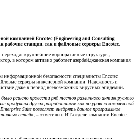
ой компанией Encotec (Engineering and Consulting
к рабочие станции, так и файловые серверы Encotec.
х переходят крупнейшие корпоративные структуры,
тор, в котором активно работает азербайджанская компания
мы информационной безопасности специалисты Encotec
 файловые серверы инженерной компании. Надежность и
ойствие даже в период всевозможных вирусных эпидемий.
 было решено провести ряд тестов различного антивирусного
ые продукты других разработчиков как по уровню комплексной
terprise Suite позволяет внедрять данное программное
ративных сетей
», – отметили в ИТ-отделе компании Encotec.
ектом и наблюдение за строительными и строительно-