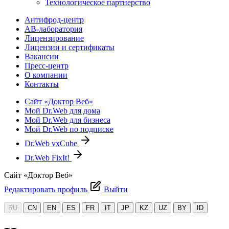
Технологическое партнерство
Антифрод-центр
АВ-лаборатория
Лицензирование
Лицензии и сертификаты
Вакансии
Пресс-центр
О компании
Контакты
Сайт «Доктор Веб»
Мой Dr.Web для дома
Мой Dr.Web для бизнеса
Мой Dr.Web по подписке
Dr.Web vxCube
Dr.Web FixIt!
Сайт «Доктор Веб»
Редактировать профиль
Выйти
RU
CN
EN
ES
FR
IT
JP
KZ
UZ
BY
ID