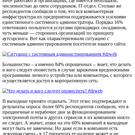
Веб» работают в организациях, где имеется небольшой,
численностью до пяти сотрудников, IT-отдел. Столько же
респондентов сообщили о том, что вся компьютерная
инфраструктура их предприятия поддерживается усилиями
единственного системного администратора. Порядка 16%
ответивших пользуются услугами приходящих сисадминов,
чуть меньше — сторонних организаций по принципу
аутсорсинга. Вот как охарактеризовали ситуацию с
системным администрированием посетители нашего сайта:
Большинство – а именно 84% опрошенных – знает, что делать
и кого следует оповестить в случае заражения вредоносными
программами личного устройства или компьютера, с которого
осуществляется доступ в корпоративную сеть:
В выходные принято отдыхать. Этот тезис подтверждают и
результаты опроса: более 60% респондентов сообщили, что в
праздничные и нерабочие дни за функционированием
электронной почты и других сервисов в их компаниях никто
не следит. А значит, атаки на эти 60% компаний в выходные
могут быть не замечены. Но даже если в компании есть
дежурная смена - в 17 процентах ее наличие может и не