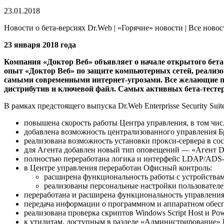
23.01.2018
Новости о бета-версиях Dr.Web | «Горячие» новости | Все ново
23 января 2018 года
Компания «Доктор Веб» объявляет о начале открытого бета-т
опыт «Доктор Веб» по защите компьютерных сетей, реализ
самыми современными интернет-угрозами. Все желающие п
дистрибутив и ключевой файл. Самых активных бета-тесте
В рамках предстоящего выпуска Dr.Web Enterprisse Security Su
повышена скорость работы Центра управления, в том чис
добавлена возможность централизованного управления Б
реализована возможность установки прокси-сервера в со
для Агента добавлен новый тип оповещений — «Агент Dr
полностью переработана логика и интерфейс LDAP/ADS-
в Центре управления переработан Офисный контроль:
расширена функциональность работы с устройствам
реализованы персональные настройки пользовател
переработана и расширена функциональность управления
передача информации о программном и аппаратном обесп
реализована проверка скриптов Windows Script Host и Po
к утилитам, доступным в разделе «Администрирование» 