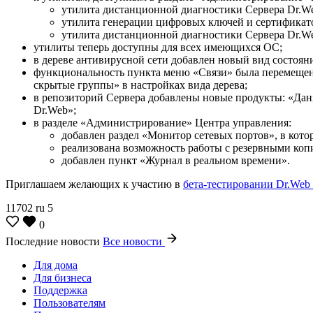
утилита дистанционной диагностики Сервера Dr.W
утилита генерации цифровых ключей и сертификат
утилита дистанционной диагностики Сервера Dr.We
утилиты теперь доступны для всех имеющихся ОС;
в дереве антивирусной сети добавлен новый вид состоян
функциональность пункта меню «Связи» была перемещена
скрытые группы» в настройках вида дерева;
в репозиторий Сервера добавлены новые продукты: «Дан
Dr.Web»;
в разделе «Администрирование» Центра управления:
добавлен раздел «Монитор сетевых портов», в кото
реализована возможность работы с резервными коп
добавлен пункт «Журнал в реальном времени».
Приглашаем желающих к участию в
бета-тестировании Dr.Web En
11702
ru
5
0
Последние новости
Все новости
Для дома
Для бизнеса
Поддержка
Пользователям